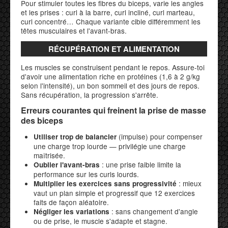
Pour stimuler toutes les fibres du biceps, varie les angles
et les prises : curl à la barre, curl incliné, curl marteau,
curl concentré… Chaque variante cible différemment les
têtes musculaires et l'avant-bras.
RÉCUPÉRATION ET ALIMENTATION
Les muscles se construisent pendant le repos. Assure-toi
d'avoir une alimentation riche en protéines (1,6 à 2 g/kg
selon l'intensité), un bon sommeil et des jours de repos.
Sans récupération, la progression s'arrête.
Erreurs courantes qui freinent la prise de masse
des biceps
(impulse) pour compenser
Utiliser trop de balancier
une charge trop lourde — privilégie une charge
maîtrisée.
: une prise faible limite la
Oublier l'avant-bras
performance sur les curls lourds.
: mieux
Multiplier les exercices sans progressivité
vaut un plan simple et progressif que 12 exercices
faits de façon aléatoire.
: sans changement d'angle
Négliger les variations
ou de prise, le muscle s'adapte et stagne.