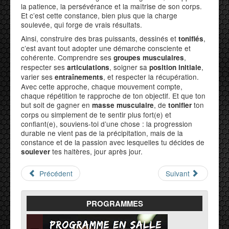
la patience, la persévérance et la maîtrise de son corps.
Et c’est cette constance, bien plus que la charge
soulevée, qui forge de vrais résultats.
Ainsi, construire des bras puissants, dessinés et
,
tonifiés
c’est avant tout adopter une démarche consciente et
cohérente. Comprendre ses
,
groupes musculaires
respecter ses
, soigner sa
,
articulations
position initiale
varier ses
, et respecter la récupération.
entraînements
Avec cette approche, chaque mouvement compte,
chaque répétition te rapproche de ton objectif. Et que ton
but soit de gagner en
, de
ton
masse musculaire
tonifier
corps ou simplement de te sentir plus fort(e) et
confiant(e), souviens-toi d’une chose : la progression
durable ne vient pas de la précipitation, mais de la
constance et de la passion avec lesquelles tu décides de
tes haltères, jour après jour.
soulever
Précédent
Suivant
PROGRAMMES