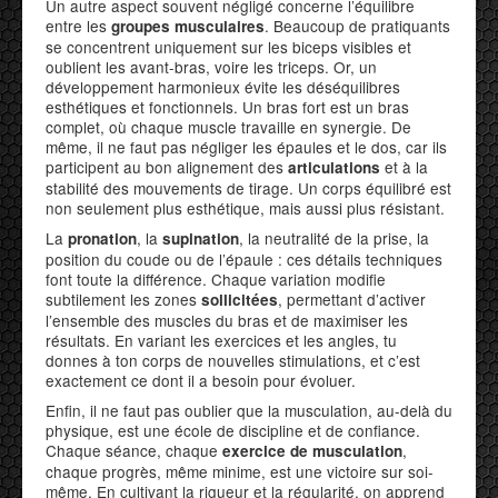
Un autre aspect souvent négligé concerne l’équilibre
entre les
. Beaucoup de pratiquants
groupes musculaires
se concentrent uniquement sur les biceps visibles et
oublient les avant-bras, voire les triceps. Or, un
développement harmonieux évite les déséquilibres
esthétiques et fonctionnels. Un bras fort est un bras
complet, où chaque muscle travaille en synergie. De
même, il ne faut pas négliger les épaules et le dos, car ils
participent au bon alignement des
et à la
articulations
stabilité des mouvements de tirage. Un corps équilibré est
non seulement plus esthétique, mais aussi plus résistant.
La
, la
, la neutralité de la prise, la
pronation
supination
position du coude ou de l’épaule : ces détails techniques
font toute la différence. Chaque variation modifie
subtilement les zones
, permettant d’activer
sollicitées
l’ensemble des muscles du bras et de maximiser les
résultats. En variant les exercices et les angles, tu
donnes à ton corps de nouvelles stimulations, et c’est
exactement ce dont il a besoin pour évoluer.
Enfin, il ne faut pas oublier que la musculation, au-delà du
physique, est une école de discipline et de confiance.
Chaque séance, chaque
,
exercice de musculation
chaque progrès, même minime, est une victoire sur soi-
même. En cultivant la rigueur et la régularité, on apprend