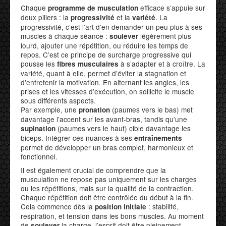
Chaque
efficace s’appuie sur
programme de musculation
deux piliers : la
et la
. La
progressivité
variété
progressivité, c’est l’art d’en demander un peu plus à ses
muscles à chaque séance :
légèrement plus
soulever
lourd, ajouter une répétition, ou réduire les temps de
repos. C’est ce principe de surcharge progressive qui
pousse les
à s’adapter et à croître. La
fibres musculaires
variété, quant à elle, permet d’éviter la stagnation et
d’entretenir la motivation. En alternant les angles, les
prises et les vitesses d’exécution, on sollicite le muscle
sous différents aspects.
Par exemple, une
(paumes vers le bas) met
pronation
davantage l’accent sur les avant-bras, tandis qu’une
(paumes vers le haut) cible davantage les
supination
biceps. Intégrer ces nuances à ses
entraînements
permet de développer un bras complet, harmonieux et
fonctionnel.
Il est également crucial de comprendre que la
musculation ne repose pas uniquement sur les charges
ou les répétitions, mais sur la qualité de la contraction.
Chaque répétition doit être contrôlée du début à la fin.
Cela commence dès la
: stabilité,
position initiale
respiration, et tension dans les bons muscles. Au moment
de
la charge, l’esprit doit être pleinement
soulever