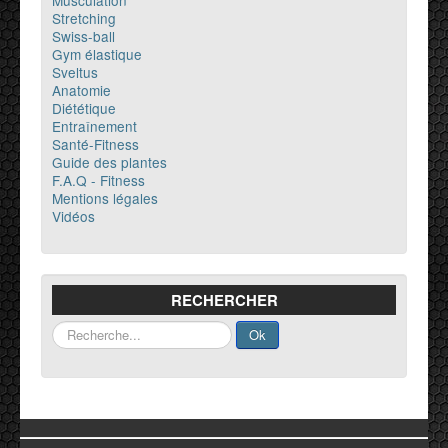
Musculation
Stretching
Swiss-ball
Gym élastique
Sveltus
Anatomie
Diététique
Entraînement
Santé-Fitness
Guide des plantes
F.A.Q - Fitness
Mentions légales
Vidéos
RECHERCHER
Rechercher
Ok