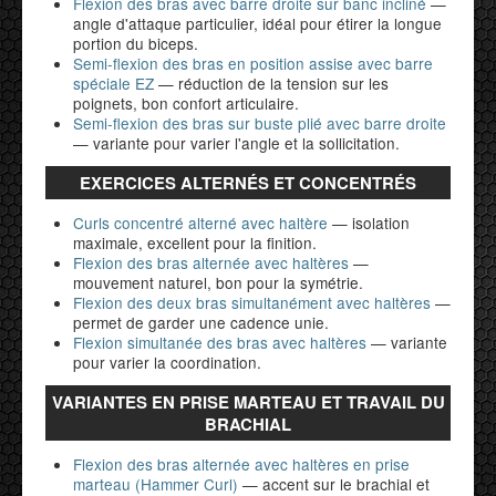
Flexion des bras avec barre droite sur banc incliné
—
angle d'attaque particulier, idéal pour étirer la longue
portion du biceps.
Semi-flexion des bras en position assise avec barre
spéciale EZ
— réduction de la tension sur les
poignets, bon confort articulaire.
Semi-flexion des bras sur buste plié avec barre droite
— variante pour varier l'angle et la sollicitation.
EXERCICES ALTERNÉS ET CONCENTRÉS
Curls concentré alterné avec haltère
— isolation
maximale, excellent pour la finition.
Flexion des bras alternée avec haltères
—
mouvement naturel, bon pour la symétrie.
Flexion des deux bras simultanément avec haltères
—
permet de garder une cadence unie.
Flexion simultanée des bras avec haltères
— variante
pour varier la coordination.
VARIANTES EN PRISE MARTEAU ET TRAVAIL DU
BRACHIAL
Flexion des bras alternée avec haltères en prise
marteau (Hammer Curl)
— accent sur le brachial et