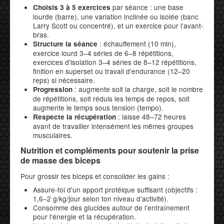
par séance : une base
Choisis 3 à 5 exercices
lourde (barre), une variation inclinée ou isolée (banc
Larry Scott ou concentré), et un exercice pour l'avant-
bras.
: échauffement (10 min),
Structure la séance
exercice lourd 3–4 séries de 6–8 répétitions,
exercices d'isolation 3–4 séries de 8–12 répétitions,
finition en superset ou travail d'endurance (12–20
reps) si nécessaire.
: augmente soit la charge, soit le nombre
Progression
de répétitions, soit réduis les temps de repos, soit
augmente le temps sous tension (tempo).
: laisse 48–72 heures
Respecte la récupération
avant de travailler intensément les mêmes groupes
musculaires.
Nutrition et compléments pour soutenir la prise
de masse des biceps
Pour grossir tes biceps et consolider les gains :
Assure-toi d'un apport protéique suffisant (objectifs :
1,6–2 g/kg/jour selon ton niveau d'activité).
Consomme des glucides autour de l'entraînement
pour l'énergie et la récupération.