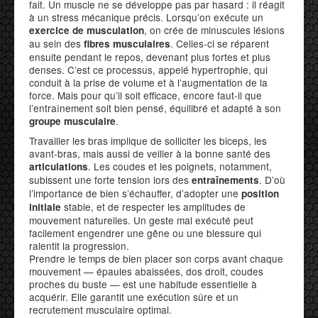
fait. Un muscle ne se développe pas par hasard : il réagit
à un stress mécanique précis. Lorsqu’on exécute un
, on crée de minuscules lésions
exercice de musculation
au sein des
. Celles-ci se réparent
fibres musculaires
ensuite pendant le repos, devenant plus fortes et plus
denses. C’est ce processus, appelé hypertrophie, qui
conduit à la prise de volume et à l’augmentation de la
force. Mais pour qu’il soit efficace, encore faut-il que
l’entraînement soit bien pensé, équilibré et adapté à son
.
groupe musculaire
Travailler les bras implique de solliciter les biceps, les
avant-bras, mais aussi de veiller à la bonne santé des
. Les coudes et les poignets, notamment,
articulations
subissent une forte tension lors des
. D’où
entraînements
l’importance de bien s’échauffer, d’adopter une
position
stable, et de respecter les amplitudes de
initiale
mouvement naturelles. Un geste mal exécuté peut
facilement engendrer une gêne ou une blessure qui
ralentit la progression.
Prendre le temps de bien placer son corps avant chaque
mouvement — épaules abaissées, dos droit, coudes
proches du buste — est une habitude essentielle à
acquérir. Elle garantit une exécution sûre et un
recrutement musculaire optimal.