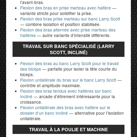
l'avant-bras.
Flexion des bras en prise marteau avec haltère
—
variante stricte pour solidifier la prise.
Flexion des bras prise marteau sur banc Larry Scott
— combine isolation et position stabilisée.
Flexion des bras alternée avec prise marteau des
haltères
— autre variante d'intensité différente.
TRAVAIL SUR BANC SPÉCIALISÉ (LARRY
SCOTT, INCLINÉ)
Flexion des bras au banc Larry Scott pour le travail
des biceps
— parfaite pour isoler la tête courte du
biceps.
Flexion unilatérale du bras sur le banc Larry Scott
—
contrôle et amplitude maximale.
Flexion des bras tendus avec haltères sur banc
incliné
— arcade d'étirement intéressante pour la
croissance.
Flexion unilatérale des bras avec haltère sur le
dossier d’un banc incliné
— alternative pour l'isolation
unilatérale.
TRAVAIL À LA POULIE ET MACHINE