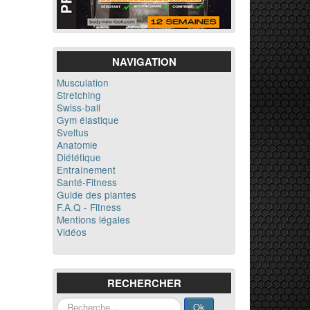
NAVIGATION
Musculation
Stretching
Swiss-ball
Gym élastique
Sveltus
Anatomie
Diététique
Entraînement
Santé-Fitness
Guide des plantes
F.A.Q - Fitness
Mentions légales
Vidéos
RECHERCHER
Rechercher
Ok