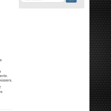
es
a
cente.
essiers.
z
es