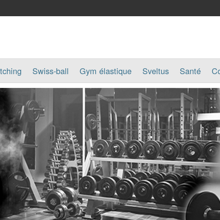
tching
Swiss-ball
Gym élastique
Sveltus
Santé
Co